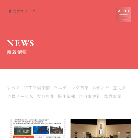
株式会社ラック
NEWS
新着情報
すべて
LET’S倶楽部
ウエディング事業
お知らせ
互助会
会員サービス
大分典礼
採用情報
西日本典礼
飲食事業