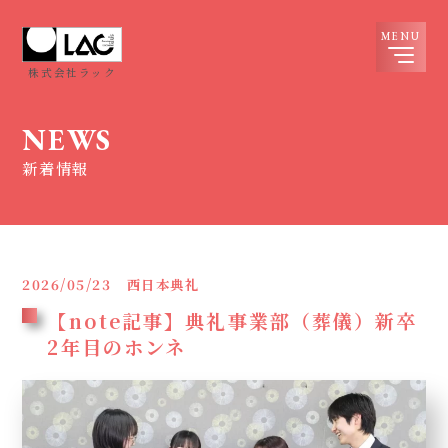
株式会社ラック
NEWS
新着情報
2026/05/23
西日本典礼
【note記事】典礼事業部（葬儀）新卒
2年目のホンネ